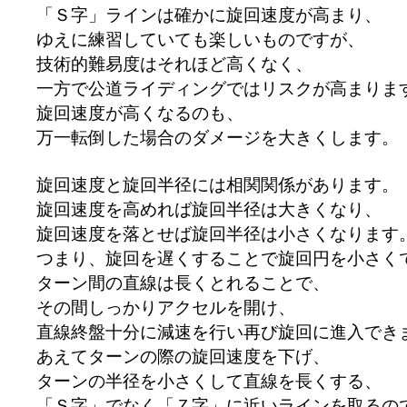
「Ｓ字」ラインは確かに旋回速度が高まり、
ゆえに練習していても楽しいものですが、
技術的難易度はそれほど高くなく、
一方で公道ライディングではリスクが高まりま
旋回速度が高くなるのも、
万一転倒した場合のダメージを大きくします。
旋回速度と旋回半径には相関関係があります。
旋回速度を高めれば旋回半径は大きくなり、
旋回速度を落とせば旋回半径は小さくなります
つまり、旋回を遅くすることで旋回円を小さく
ターン間の直線は長くとれることで、
その間しっかりアクセルを開け、
直線終盤十分に減速を行い再び旋回に進入でき
あえてターンの際の旋回速度を下げ、
ターンの半径を小さくして直線を長くする、
「Ｓ字」でなく「Ｚ字」に近いラインを取るの