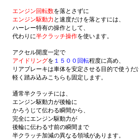
エンジン回転数
を落とさずに
エンジン駆動力
と速度だけを落とすには、
ハーレー特有の操作として、
代わりに
半クラッチ操作
を使います。
アクセル開度一定で
アイドリング
を
１５００回転
程度に高め、
リアブレーキは車体を安定させる目的で使うだ
軽く踏み込みこちらも固定します。
通常半クラッチには、
エンジン駆動力が後輪に
かろうじて伝わる瞬間から、
完全にエンジン駆動力が
後輪に伝わる寸前の瞬間まで
半クラッチ加減の異なる領域があります。