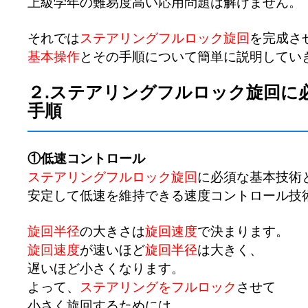
上級学年の難易度高い応用問題は解けません。
それでは
ステアリングフルロック旋回
を完成さ
基本操作
とその手順について簡単に説明してい
２.ステアリングフルロック旋回に
手順
①低速コントロール
ステアリングフルロック旋回
に必須な基本技術
安定して低速を維持できる速度コントロール技
旋回半径
の大きさは
旋回速度
で決まります。
旋回速度
が速いほど
旋回半径
は大きく、
遅いほど小さくなります。
よって、
ステアリングをフルロック
させて
小さく旋回するためには