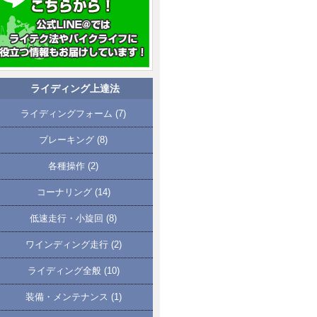
ライディング上達法
ライディングフォーム
(7)
ブレーキング
(8)
各種操作
(2)
コーナリング
(14)
低速走行・小旋回
(8)
ワインディング走行
(2)
ライディング全般
(10)
装備・メンテナンス
(1)