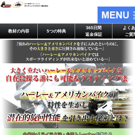
365日間
よく
教材の内容
5つの特典
返金保証
ご質