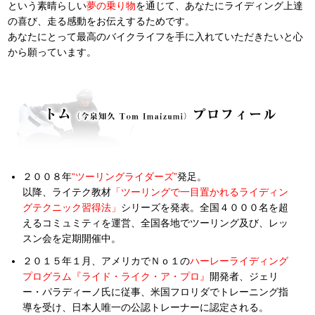
という素晴らしい
夢の乗り物
を通じて、あなたにライディング上達
の喜び、走る感動をお伝えするためです。
あなたにとって最高のバイクライフを手に入れていただきたいと心
から願っています。
２００８年
“ツーリングライダーズ”
発足。

以降、ライテク教材
「ツーリングで一目置かれるライディン
グテクニック習得法」
シリーズを発表。全国４０００名を超
えるコミュミティを運営、全国各地でツーリング及び、レッ
スン会を定期開催中。
２０１５年１月、アメリカでＮｏ１の
ハーレーライディング
プログラム『ライド・ライク・ア・プロ』
開発者、ジェリ
ー・パラディーノ氏に従事、米国フロリダでトレーニング指
導を受け、日本人唯一の公認トレーナーに認定される。