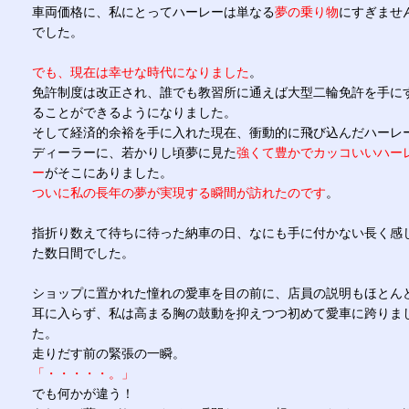
車両価格に、私にとってハーレーは単なる
夢の乗り物
にすぎませ
でした。
でも、現在は幸せな時代になりました
。
免許制度は改正され、誰でも教習所に通えば大型二輪免許を手に
ることができるようになりました。
そして経済的余裕を手に入れた現在、衝動的に飛び込んだハーレ
ディーラーに、若かりし頃夢に見た
強くて豊かでカッコいいハー
ー
がそこにありました。
ついに私の長年の夢が実現する瞬間が訪れたのです
。
指折り数えて待ちに待った納車の日、なにも手に付かない長く感
た数日間でした。
ショップに置かれた憧れの愛車を目の前に、店員の説明もほとん
耳に入らず、私は高まる胸の鼓動を抑えつつ初めて愛車に跨りま
た。
走りだす前の緊張の一瞬。
「・・・・・。」
でも何かが違う！