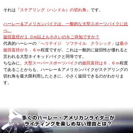
それは
『ステアリング（ハンドル）の切れ角』
です。
ハーレー＆アメリカンバイクは、一般的な大型スポーツバイクに比
べ、
旋回直径が１.０m以上も小さいのをご存知ですか？
代表的ハーレーの
「へリテイジ ソフテイル クラシック」
は
最小
旋回直径が５．６ｍ
程度ですが、これは一般的に旋回性が優れると
言われる大型ネイキッドバイクと同等です。
ちなみに、
大型スーパースポーツバイク
の
旋回直径は６．６ｍ
程度
であることからも、ハーレー＆アメリカンバイクがステアリングの
切れ角を最大限利用したときに、小さく旋回できるのがわかりま
す。