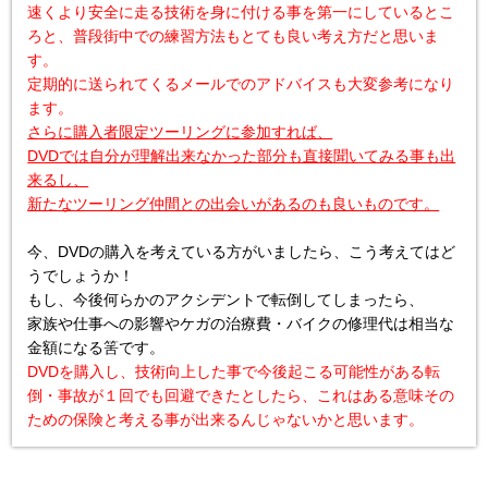
速くより安全に走る技術を身に付ける事を第一にしているとこ
ろと、普段街中での練習方法もとても良い考え方だと思いま
す。

定期的に送られてくるメールでのアドバイスも大変参考になり
ます。
さらに購入者限定ツーリングに参加すれば、

DVDでは自分が理解出来なかった部分も直接聞いてみる事も出
来るし、

新たなツーリング仲間との出会いがあるのも良いものです。
今、DVDの購入を考えている方がいましたら、こう考えてはど
うでしょうか！　

もし、今後何らかのアクシデントで転倒してしまったら、

家族や仕事への影響やケガの治療費・バイクの修理代は相当な
DVDを購入し、技術向上した事で今後起こる可能性がある転
倒・事故が１回でも回避できたとしたら、これはある意味その
ための保険と考える事が出来るんじゃないかと思います。