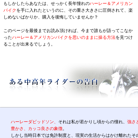
もしかしたらあなたは、せっかく長年憧れの
ハーレー＆アメリカン
バイク
を手に入れたというのに、その重さ大きさに圧倒されて、楽
しめないばかりか、購入を後悔していませんか？
このページを最後までお読み頂ければ、今まで誰もが語ってこなか
った
ハーレー＆アメリカンバイクを思いのままに操る方法
を見つけ
ることが出来るでしょう。
ハーレーダビッドソン、
それは私が若かりし頃からの憧れ、
強さ
豊かさ、カッコ良さの象徴
。
しかし当時日本では免許制度と、現実の生活からはかけ離れたそ