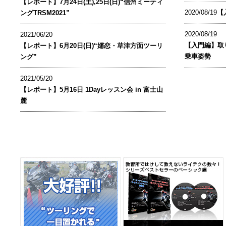
【レポート】7月24日(土),25日(日)“信州ミーティ
2020/08/19
【
ングTRSM2021”
2020/08/19
2021/06/20
【入門編】取
【レポート】6月20日(日)“嬬恋・草津方面ツーリ
乗車姿勢
ング”
2021/05/20
【レポート】5月16日 1Dayレッスン会 in 富士山
麓