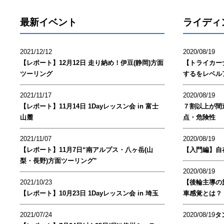
最新イベント
ライディ
2021/12/12
2020/08/19
【レポート】12月12日 走り納め！伊豆(静岡)方面
【トライカー
ツーリング
するをレベル
2021/11/17
2020/08/19
【レポート】11月14日 1Dayレッスン会 in 富士
７割以上が間
山麓
点・危険性
2021/11/07
2020/08/19
【レポート】11月7日“南アルプス・八ヶ岳(山
【入門編】自
梨・長野)方面ツーリング”
2020/08/19
2021/10/23
【後輪主導の
【レポート】10月23日 1Dayレッスン会 in 埼玉
車感覚とは？
2021/07/24
2020/08/19
タ