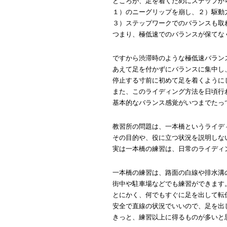
ところが、足を着くためにステップか
１）のニーグリップを崩し、２）駆動
３）ステップワークでのバランスも取
つまり、極低速でのバランスが保てな
ですから渋滞時のような極低速バラン
あえて足を付かずにバランスに集中し
停止する寸前に初めて足を着くように
また、このライディング方法を日頃行
基本的なバランス感覚がいつまでたっ
教習所の問題は、一本橋というライデ
その目的や、役に立つ状況を説明しな
実は一本橋の練習は、日常のライディ
一本橋の練習は、路面の白線や排水溝
街中や駐車場などでも練習ができます
とにかく、何でもすぐに足を出して転
安全で直線の状況でいいので、足を出
きっと、練習以上に得るものが多いと