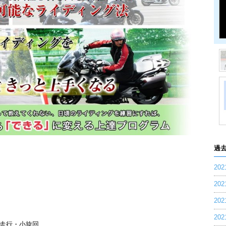
過
20
20
20
20
速走行・小旋回