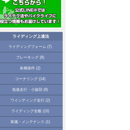
ライディング上達法
ライディングフォーム
(7)
ブレーキング
(8)
各種操作
(2)
コーナリング
(14)
低速走行・小旋回
(8)
ワインディング走行
(2)
ライディング全般
(10)
装備・メンテナンス
(1)