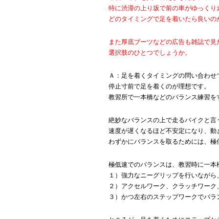
特に渋滞の上り坂で前の車がゆっくり
どのタイミングで足を着いたら良いの
また厚底ブーツなどの広告も雑誌で見
選択肢のひとつでしょうか。
Ａ：足を着くタイミングの問い合わせ
停止寸前で足を着くのが理想です。
教習所で一本橋などのバランス練習を
絶妙なバランスの上で走るバイクと言
速度が遅くなるほど不安定になり、動
わずかにバランスを取るためには、極
極低速でのバランスは、教習時に一本
１）強力なニーグリップを行いながら
２）アクセルワーク、クラッチワーク
３）かつ左右のステップワークでバラ