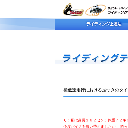
極低速走行における足つきのタイ
Ｑ：私は身長１６２センチ体重７２キ
今度バイクを買い替えましたが、 跨