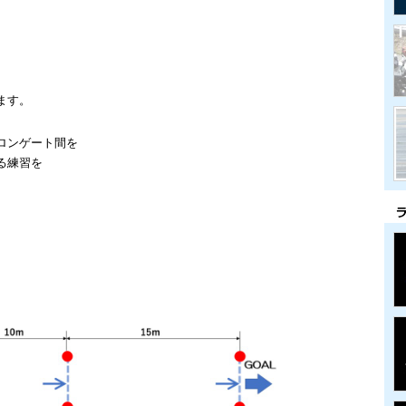
、
ます。
ロンゲート間を
る練習を