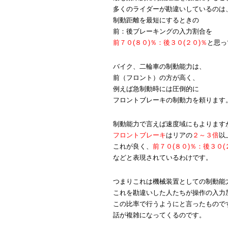
多くのライダーが勘違いしているのは
制動距離を最短にするときの
前：後ブレーキングの入力割合を
前７０(８０)％：後３０(２０)％
と思っ
バイク、二輪車の制動能力は、
前（フロント）の方が高く、
例えば急制動時には圧倒的に
フロントブレーキの制動力を頼ります
制動能力で言えば速度域にもよります
フロントブレーキ
はリアの
２～３倍
以
これが良く、
前７０(８０)％：後３０(
などと表現されているわけです。
つまりこれは機械装置としての制動能
これを勘違いした人たちが操作の入力
この比率で行うようにと言ったもので
話が複雑になってくるのです。