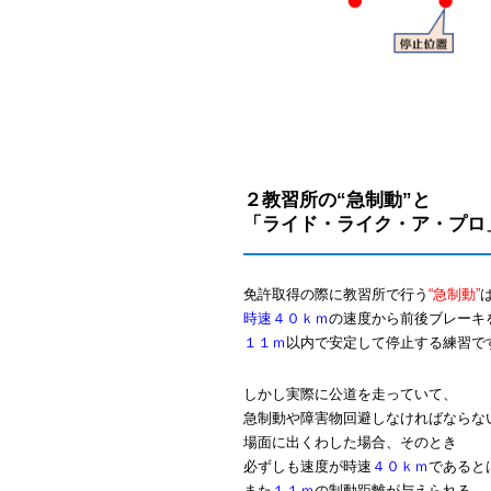
２教習所の“急制動”と
「ライド・ライク・ア・プロ
免許取得の際に教習所で行う
“急制動”
時速４０ｋｍ
の速度から前後ブレーキ
１１ｍ
以内で安定して停止する練習で
しかし実際に公道を走っていて、
急制動や障害物回避しなければならな
場面に出くわした場合、そのとき
必ずしも速度が時速
４０ｋｍ
であると