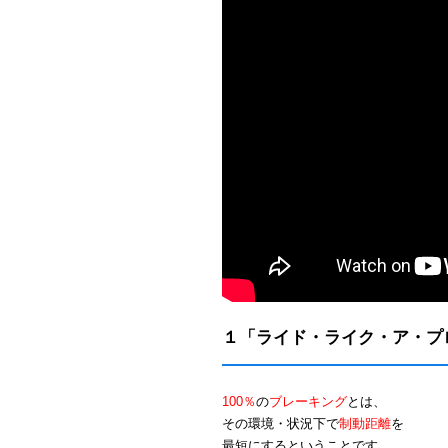
１「ライド・ライク・ア・プ
100％
の
ブレーキング
とは、
その環境・状況下で
制動距離
を
最短にするということです。