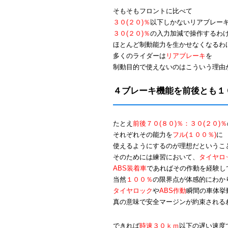
そもそもフロントに比べて
３０(２０)％
以下しかないリアブレー
３０(２０)％
の入力加減で操作するわ
ほとんど制動能力を生かせなくなるわ
多くのライダーは
リアブレーキ
を
制動目的で使えないのはこういう理由
４ブレーキ機能を前後とも１
たとえ
前後７０(８０)％：３０(２０)％
それぞれその能力を
フル(１００％)
に
使えるようにするのが理想だというこ
そのためには練習において、
タイヤロ
ABS装着車
であればその作動を経験し
当然
１００％
の限界点が体感的にわか
タイヤロック
や
ABS作動
瞬間の車体挙
真の意味で安全マージンが約束される
できれば
時速３０ｋｍ
以下の遅い速度