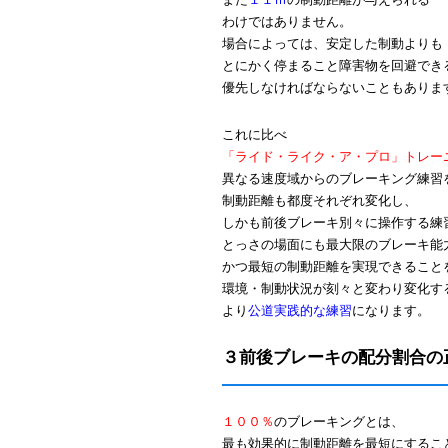
また
１１ｍ
の制動距離が与えられる
わけではありません。
場合によっては、安定した制動よりも
とにかく停まること障害物を回避でき
優先しなければならないこともありま
これに比べ
「ライド・ライク・ア・プロ」トレー
異なる速度域からのブレーキング練習
制動距離も都度それぞれ変化し、
しかも前後ブレーキ別々に操作する練
とっさの場面にも最大限のブレーキ能
かつ最短の制動距離を実現できること
環境・制動状況が刻々と変わり変化す
より
公道実践的な練習
になります。
３前後ブレーキの配分割合の
１００％
のブレーキングとは、
最も効果的に制動距離を最短にするこ