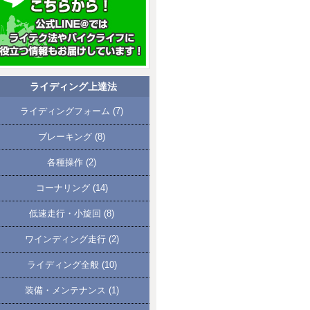
ライディング上達法
ライディングフォーム
(7)
ブレーキング
(8)
各種操作
(2)
コーナリング
(14)
低速走行・小旋回
(8)
ワインディング走行
(2)
ライディング全般
(10)
装備・メンテナンス
(1)