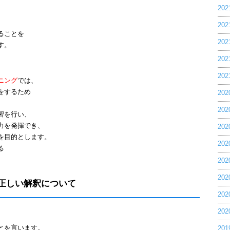
20
20
ることを
20
す。
20
20
ニング
では、
をするため
20
20
習を行い、
力を発揮でき、
20
を目的とします。
20
る
20
20
正しい解釈について
20
20
とを言います。
20