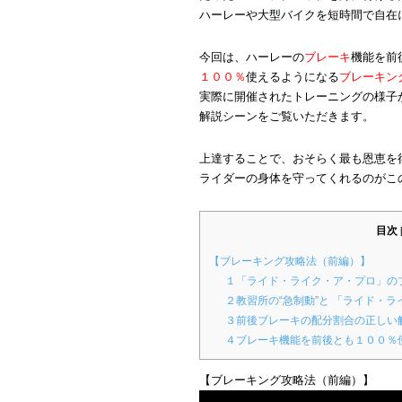
ハーレーや大型バイクを短時間で自在
今回は、ハーレーの
ブレーキ
機能を前
１００％
使えるようになる
ブレーキン
実際に開催されたトレーニングの様子
解説シーンをご覧いただきます。
上達することで、おそらく最も恩恵を
ライダーの身体を守ってくれるのがこ
目次
【ブレーキング攻略法（前編）】
１「ライド・ライク・ア・プロ」の
２教習所の“急制動”と 「ライド・
３前後ブレーキの配分割合の正しい
４ブレーキ機能を前後とも１００％
【ブレーキング攻略法（前編）】