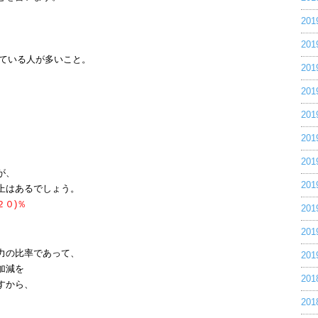
、
20
20
ている人が多いこと。
20
20
20
20
。
20
が、
20
上はあるでしょう。
２０)％
20
20
力の比率であって、
20
加減を
20
すから、
20