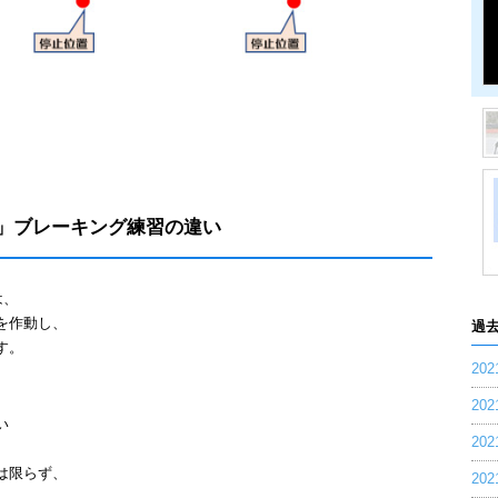
」ブレーキング練習の違い
は、
を作動し、
過
す。
20
20
い
20
は限らず、
20