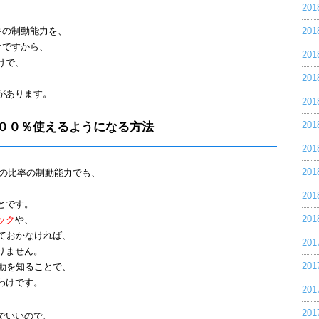
20
キの制動能力を、
20
けですから、
20
けで、
20
があります。
20
００％使えるようになる方法
20
20
20
の比率の制動能力でも、
20
とです。
20
ック
や、
ておかなければ、
20
りません。
20
動を知ることで、
わけです。
20
20
でいいので、