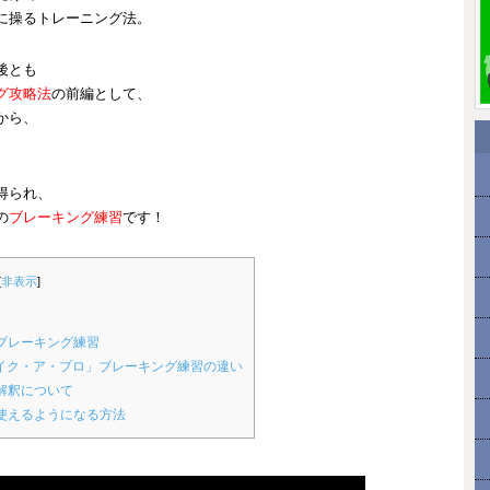
に操るトレーニング法。
後とも
グ攻略法
の前編として、
から、
得られ、
の
ブレーキング練習
です！
[
非表示
]
ブレーキング練習
ライク・ア・プロ」ブレーキング練習の違い
解釈について
使えるようになる方法