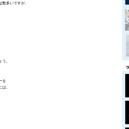
は数多いですが、
、
。
ょう。
ーを
には、
、