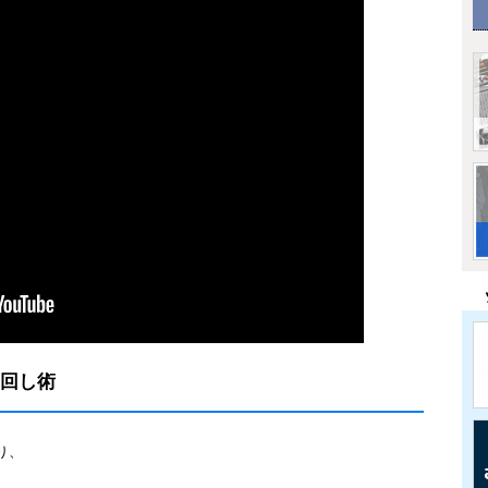
り回し術
り、