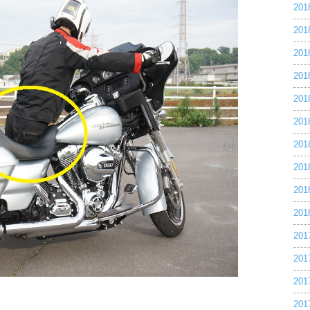
20
20
20
20
20
20
20
20
20
20
20
20
20
20