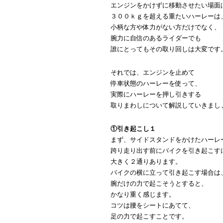
エンジンをかけずに移動させたい場面
３００ｋｇを超える重たいハーレーは
小柄な方や体力がない方だけでなく、
腕力に自信のあるライダーでも
誰にとってもその取り回しは大変です
それでは、エンジンを止めて
停車状態のハーレーを使って、
実際にハーレーを押し引きする
取りまわしについて解説していきまし
①引き起こし１
まず、サイドスタンドをかけたハーレ
跨り走り出す前にバイクを引き起こす
大きく２通りあります。
バイクの横に立って引き起こす場合は
腕だけの力で起こそうとすると、
かなり重く感じます。
コツは腰をシートにあてて、
足の力で起こすことです。