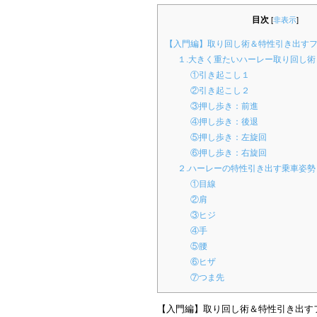
目次
[
非表示
]
【入門編】取り回し術＆特性引き出す
１.大きく重たいハーレー取り回し術
①引き起こし１
②引き起こし２
③押し歩き：前進
④押し歩き：後退
⑤押し歩き：左旋回
⑥押し歩き：右旋回
２.ハーレーの特性引き出す乗車姿勢
①目線
②肩
③ヒジ
④手
⑤腰
⑥ヒザ
⑦つま先
【入門編】取り回し術＆特性引き出す