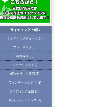
ライディング上達法
ライディングフォーム
(7)
ブレーキング
(8)
各種操作
(2)
コーナリング
(14)
低速走行・小旋回
(8)
ワインディング走行
(2)
ライディング全般
(10)
装備・メンテナンス
(1)